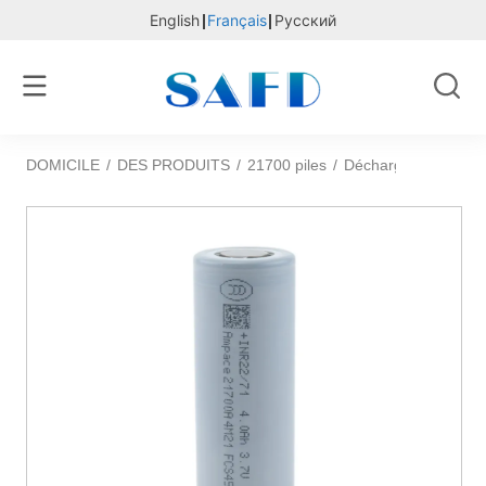
English
Français
Русский
DOMICILE
/
DES PRODUITS
/
21700 piles
/
Décharge élevée d'o