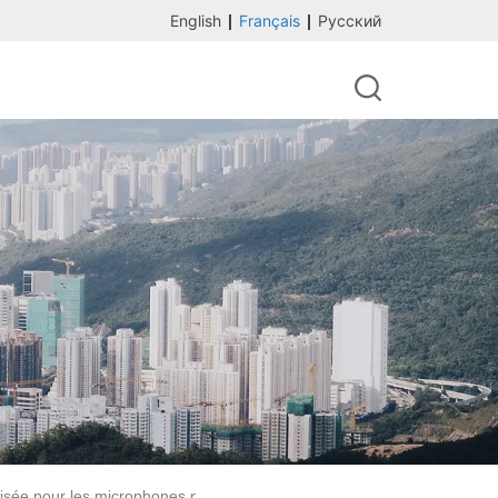
English
Français
Русский
lisée pour les microphones polaroid, les caméras arlo de lampe de po