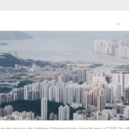
···
erie de secours de système d'alarme haute capacité eve cr17450 3v uti