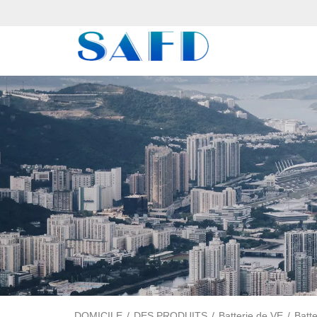
DOMICILE
/
DES PRODUITS
/
Batterie de VE
/
Batt